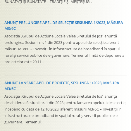
SDL – Versiunea 04 din 13.03.2019
BUNĂTĂȚI ȘI BUNĂTATE – TRADIȚIE ȘI MEȘTEȘUG...
ANUNȚ PUBLICARE DOCUMENTAȚIE CONCURS PLANURI DE
M8/6B – Investitii in infrastructura si servicii publice pe teritoriul
AFACERI
SDL – Versiunea 05 din 12.08.2019
GAL Valea Siretului de Jos
ANUNT IMPORTANT – CONCURS PLANURI DE AFACERI
ANUNȚ PRELUNGIRE APEL DE SELECȚIE SESIUNEA 1/2023, MĂSURA
SDL – Versiunea 06 din 22.07.2021
M3/6C
POCU 2014 – 2020 ANUNȚ LANSARE CONCURS PLANURI DE
Asociația „Grupul de Acțiune Locală Valea Siretului de Jos” anunță
SDL – Versiunea 07 din 27.07.2022
AFACERI
prelungirea Sesiunii nr. 1 din 2023 pentru apelul de selecție aferent
măsurii M3/6C – Investiții în infrastructura de broadband în spațiul
ANUNȚ IMPORTANT – PRELUNGIRE SESIUNE DE DEPUNERE
rural și servicii publice de e-guvernare. Termenul limită de depunere a
PLANURI DE AFACERI
proiectelor este 20.11...
ANUNȚ LANSARE APEL DE PROIECTE, SESIUNEA 1/2023, MĂSURA
M3/6C
Asociația „Grupul de Acțiune Locală Valea Siretului de Jos” anunță
deschiderea Sesiunii nr. 1 din 2023 pentru lansarea apelului de selecție,
începând cu data de 12.10.2023, aferent măsurii M3/6C – Investiții în
infrastructura de broadband în spațiul rural și servicii publice de e-
guvernare. Termenul...