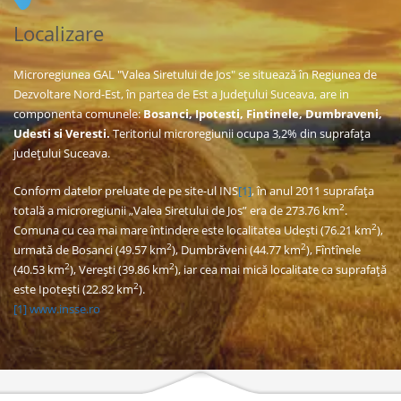
Localizare
Microregiunea GAL "Valea Siretului de Jos" se situează în Regiunea de
Dezvoltare Nord-Est, în partea de Est a Judeţului Suceava, are in
componenta comunele:
Bosanci, Ipotesti, Fintinele, Dumbraveni,
Udesti si Veresti.
Teritoriul microregiunii ocupa 3,2% din suprafaţa
judeţului Suceava.
Conform datelor preluate de pe site-ul INS
[1]
, în anul 2011 suprafaţa
2
totală a microregiunii „Valea Siretului de Jos” era de 273.76 km
.
2
Comuna cu cea mai mare întindere este localitatea Udeşti (76.21 km
),
2
2
urmată de Bosanci (49.57 km
), Dumbrăveni (44.77 km
), Fîntînele
2
2
(40.53 km
), Vereşti (39.86 km
), iar cea mai mică localitate ca suprafaţă
2
este Ipoteşti (22.82 km
).
[1]
www.insse.ro