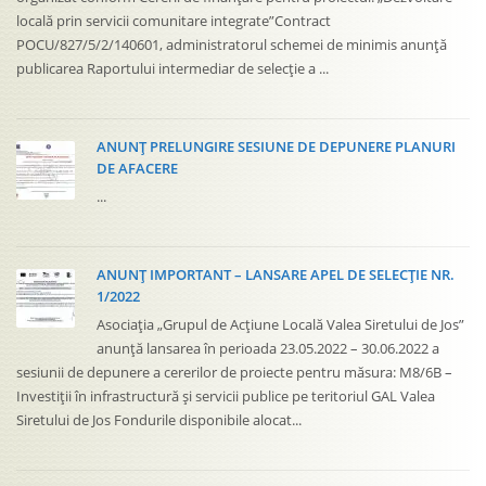
locală prin servicii comunitare integrate”Contract
POCU/827/5/2/140601, administratorul schemei de minimis anunță
publicarea Raportului intermediar de selecție a ...
ANUNȚ PRELUNGIRE SESIUNE DE DEPUNERE PLANURI
DE AFACERE
...
ANUNȚ IMPORTANT – LANSARE APEL DE SELECȚIE NR.
1/2022
Asociația „Grupul de Acțiune Locală Valea Siretului de Jos”
anunță lansarea în perioada 23.05.2022 – 30.06.2022 a
sesiunii de depunere a cererilor de proiecte pentru măsura: M8/6B –
Investiții în infrastructură și servicii publice pe teritoriul GAL Valea
Siretului de Jos Fondurile disponibile alocat...