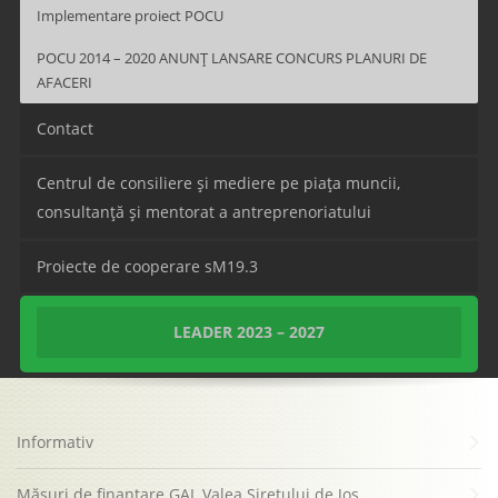
Implementare proiect POCU
POCU 2014 – 2020 ANUNȚ LANSARE CONCURS PLANURI DE
AFACERI
Contact
Centrul de consiliere și mediere pe piața muncii,
consultanță și mentorat a antreprenoriatului
Proiecte de cooperare sM19.3
LEADER 2023 – 2027
Informativ
Consultative
Măsuri de finanțare GAL Valea Siretului de Jos