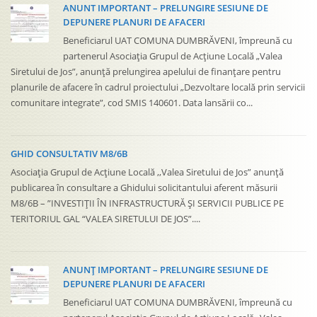
ANUNT IMPORTANT – PRELUNGIRE SESIUNE DE
DEPUNERE PLANURI DE AFACERI
Beneficiarul UAT COMUNA DUMBRĂVENI, împreună cu
partenerul Asociația Grupul de Acţiune Locală „Valea
Siretului de Jos”, anunță prelungirea apelului de finanțare pentru
planurile de afacere în cadrul proiectului „Dezvoltare locală prin servicii
comunitare integrate”, cod SMIS 140601. Data lansării co...
GHID CONSULTATIV M8/6B
Asociația Grupul de Acțiune Locală ,,Valea Siretului de Jos” anunță
publicarea în consultare a Ghidului solicitantului aferent măsurii
M8/6B – ”INVESTIȚII ÎN INFRASTRUCTURĂ ȘI SERVICII PUBLICE PE
TERITORIUL GAL “VALEA SIRETULUI DE JOS”....
ANUNȚ IMPORTANT – PRELUNGIRE SESIUNE DE
DEPUNERE PLANURI DE AFACERI
Beneficiarul UAT COMUNA DUMBRĂVENI, împreună cu