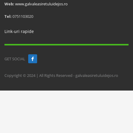
Web:
www.galvaleasiretuluidejos.ro
Tel:
0751103020
Link-uri rapide
GET SOCIAL
Copyright © 2024 | All Rights Reserved - galvaleasiretuluidejos.ro