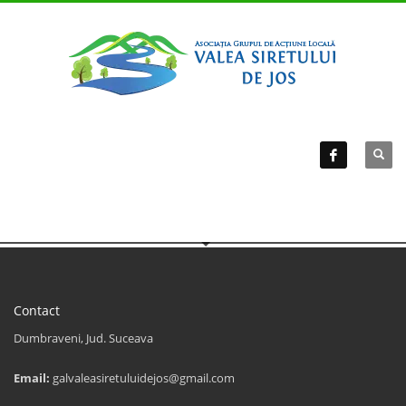
Contact
Dumbraveni, Jud. Suceava
Email:
galvaleasiretuluidejos@gmail.com