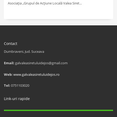
Asociația „Grupul de Acțiune Locală Valea Siret...
Contact
Dumbraveni, Jud. Suceava
Email:
galvaleasiretuluidejos@gmail.com
Web:
www.galvaleasiretuluidejos.ro
Tel:
0751103020
Link-uri rapide