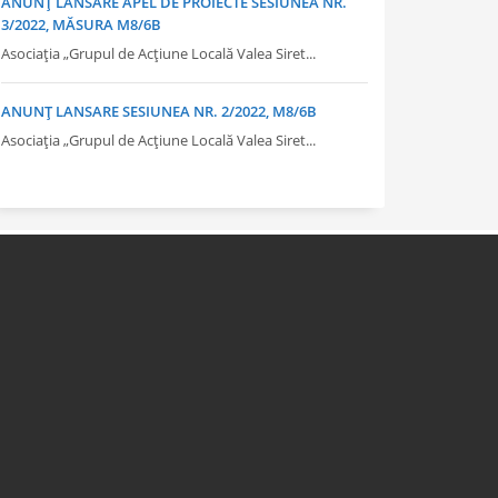
ANUNȚ LANSARE APEL DE PROIECTE SESIUNEA NR.
3/2022, MĂSURA M8/6B
Asociația „Grupul de Acțiune Locală Valea Siret...
ANUNȚ LANSARE SESIUNEA NR. 2/2022, M8/6B
Asociația „Grupul de Acțiune Locală Valea Siret...