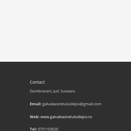
Contact
Dumbraveni, Jud. Suceava
Email:
galvaleasiretuluidejos@gmail.com
Web:
www.galvaleasiretuluidejos.ro
Tel:
0751103020