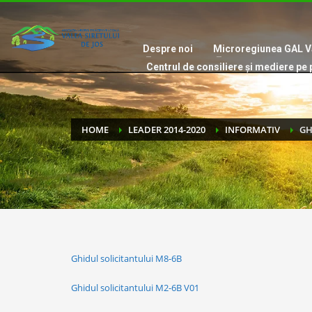
Despre noi
Microregiunea GAL Va
Centrul de consiliere și mediere pe 
HOME
LEADER 2014-2020
INFORMATIV
GH
Ghidul solicitantului M8-6B
Ghidul solicitantului M2-6B V01