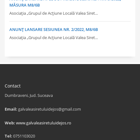
MĂSURA M8/6B
Asociația „Grupul de Acțiune Locală Valea Siret...
ANUNȚ LANSARE SESIUNEA NR. 2/2022, M8/6B
Asociația „Grupul de Acțiune Locală Valea Siret...
Contact
Dumbraveni, Jud. Suceava
Email:
galvaleasiretuluidejos@gmail.com
Web:
www.galvaleasiretuluidejos.ro
Tel:
0751103020