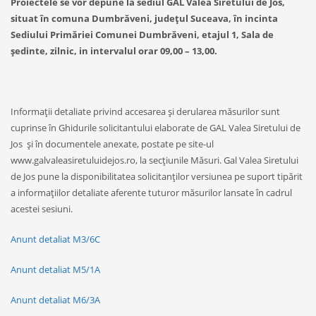
Proiectele se vor depune la sediul GAL Valea Siretului de Jos,
situat în comuna Dumbrăveni, județul Suceava, în incinta
Sediului Primăriei Comunei Dumbrăveni, etajul 1, Sala de
ședinte, zilnic, in intervalul orar 09,00 – 13,00.
Informații detaliate privind accesarea și derularea măsurilor sunt
cuprinse în Ghidurile solicitantului elaborate de GAL Valea Siretului de
Jos și în documentele anexate, postate pe site-ul
www.galvaleasiretuluidejos.ro, la secțiunile Măsuri. Gal Valea Siretului
de Jos pune la disponibilitatea solicitanților versiunea pe suport tipărit
a informațiilor detaliate aferente tuturor măsurilor lansate în cadrul
acestei sesiuni.
Anunt detaliat M3/6C
Anunt detaliat M5/1A
Anunt detaliat M6/3A