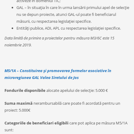
activeze în domeniul TIC;
GAL – în situația în care în urma lansării primului apel de selecție
nu se depun proiecte, atunci GAL-ul poate fi beneficiarul
măsurii, cu respectarea legislației specifice.
Entități publice, ADI, APL cu respectarea legislației specifice.
Data limită de primire a proiectelor pentru măsura M3/6C este 15
noiembrie 2019.
M5/1A
–
Constituirea și promovarea formelor asociative
în
microregiunea GAL Valea Siretului de Jos
Fondurile disponibile
alocate apelului de selecție: 5.000 €
Suma maximă
nerambursabilă care poate fi acordată pentru un
proiect: 5.000€
Categoriile de beneficiari eligibili
care pot aplica pe măsura M5/1A
sunt: