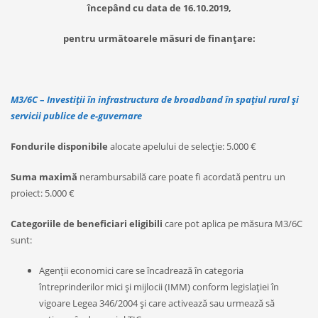
începând cu data de 16.10.2019,
pentru următoarele măsuri de finanțare:
M3/6C
–
Investiții în infrastructura de broadband în spațiul rural
și
servicii publice de e-guvernare
Fondurile disponibile
alocate apelului de selecție: 5.000 €
Suma maximă
nerambursabilă care poate fi acordată pentru un
proiect: 5.000 €
Categoriile de beneficiari eligibili
care pot aplica pe măsura M3/6C
sunt:
Agenții economici care se încadrează în categoria
întreprinderilor mici și mijlocii (IMM) conform legislației în
vigoare Legea 346/2004 și care activează sau urmează să