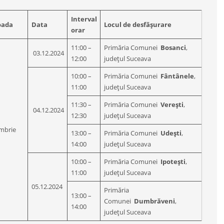
Interval
oada
Data
Locul de desfășurare
orar
11:00 –
Primăria Comunei
Bosanci
,
03.12.2024
12:00
județul Suceava
10:00 –
Primăria Comunei
Fântânele
,
11:00
județul Suceava
11:30 –
Primăria Comunei
Verești
,
04.12.2024
12:30
județul Suceava
mbrie
13:00 –
Primăria Comunei
Udești
,
14:00
județul Suceava
10:00 –
Primăria Comunei
Ipotești
,
11:00
județul Suceava
05.12.2024
Primăria
13:00 –
Comunei
Dumbrăveni
,
14:00
județul Suceava