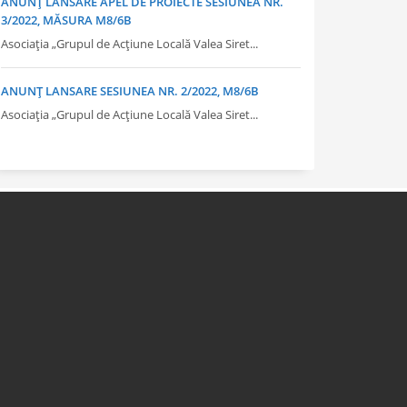
ANUNȚ LANSARE APEL DE PROIECTE SESIUNEA NR.
3/2022, MĂSURA M8/6B
Asociația „Grupul de Acțiune Locală Valea Siret...
ANUNȚ LANSARE SESIUNEA NR. 2/2022, M8/6B
Asociația „Grupul de Acțiune Locală Valea Siret...