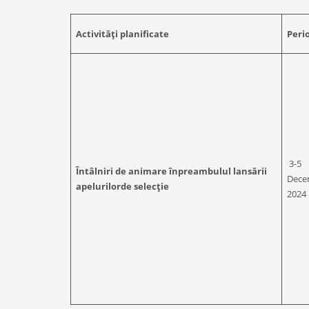
Activități planificate
Peri
3-5
Întâlniri de animare în
preambulul lansării
Dece
apelurilor
de selecție
2024