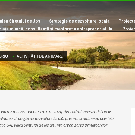
lea Siretului de Jos
Strategie de dezvoltare locala
Proiecte
piața muncii, consultanță și mentorat a antreprenoriatului
Proie
TORIU
ACTIVITĂȚII DE ANIMARE
. C3601F210008613500051/01.10.2024, din cadrul Intervenției DR36,
luarea strategiei de dezvoltare locală, precum și animarea acesteia,
ociația GAL Valea Siretului de Jos anunță organizarea următoarelor