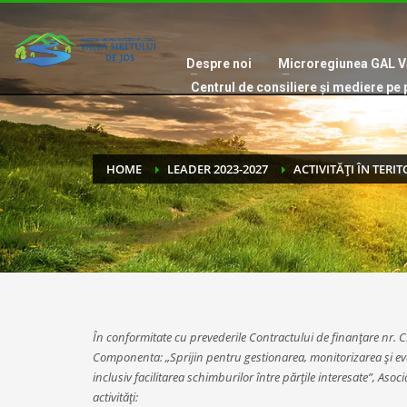
Despre noi
Microregiunea GAL Va
Centrul de consiliere și mediere pe 
HOME
LEADER 2023-2027
ACTIVITĂȚI ÎN TERI
În conformitate cu prevederile Contractului de finanțare nr
Componenta: „Sprijin pentru gestionarea, monitorizarea și eva
inclusiv facilitarea schimburilor între părțile interesate”, As
activități: