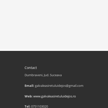
Contact
Dumbraveni, Jud. Suceava
Email:
galvaleasiretuluidejos@gmail.com
Web:
www.galvaleasiretuluidejos.ro
Tel:
0751103020