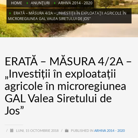
HOME
ANUNȚURI
ARHIVA 2014 - 2020
ERATĂ – MĂSURA 4/2A – „INVESTIȚII ÎN EXPLOATAȚII AGRICOLE ÎN
MICROREGIUNEA GAL VALEA SIRETULUI DE JOS”
ERATĂ – MĂSURA 4/2A –
„Investiții în exploatații
agricole în microregiunea
GAL Valea Siretului de
Jos”
/
LUNI, 15 OCTOMBRIE 2018
/
PUBLISHED IN
ARHIVA 2014 - 2020