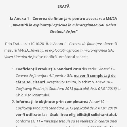
ERATĂ
la Anexa 1 – Cererea de finanțare pentru accesarea M4/2A
„Investiții în exploatații agricole în microregiunea GAL Valea
Siretului de Jos”
Prin Erata nr.1/10.10.2018, la
Anexa 1 – Cererea de finanțare
aferentă
măsurii M4/2A
„Investiții în exploatații agricole în microregiunea GAL
Valea Siretului de Jos”
se clarifică următorul aspect:
Coeficienții Producție Sandard 2010
din cadrul
Anexei 1 –
Cererea de finanțare 4.1 pentru GAL
nu vor fi completați de
către solicitanți
. Aceștia vor utiliza, în schimb,
Anexa 10 –
Coeficienți Producție Standard 2013 (aplicabil de la 01.01.2018)
la
Ghidul solicitantului.
Informațiile obținute prin completarea
Anexei 10 –
Coeficienți Producție Standard 2013 (aplicabil de la 01.01.2018)
vor fi utilizate la:
Stabilirea eligibilității solicitantului,
conform
EG 11 – Investiția trebuie să se realizeze în cadrul unei